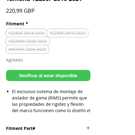
Precio
220,99 GBP
Fitment
*
YZ250F 2014-2018
YZ250F 2019-2023
YZ250FX 2020-2023
WR250F 2020-2023
Agotado
Notificar al estar disponible
El exclusivo sistema de montaje de
aislador de goma (RIMS) permite que
las propiedades de rigidez y flexión
del marco funcionen como lo diseñó el
OEM
CNC y formado de aluminio
Fitment Part#
aeronáutico 6061 T-6