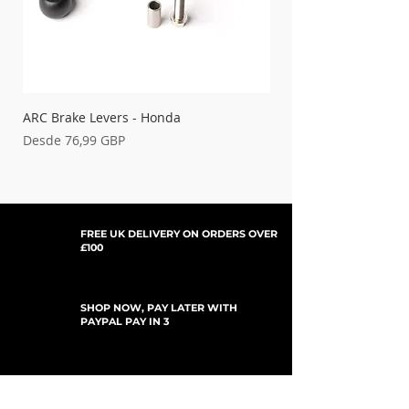
ARC Brake Levers - Honda
Palancas de embrague
Precio de oferta
Precio de oferta
Desde
76,99 GBP
Desde
FREE UK DELIVERY ON ORDERS OVER
£100
SHOP NOW, PAY LATER WITH
PAYPAL PAY IN 3
SUSCRÍBETE PARA ACTUALIZACIONES