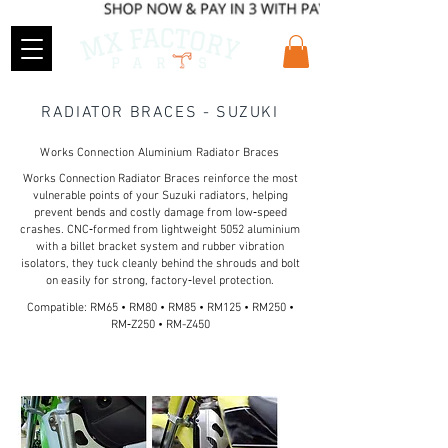
RADIATOR BRACES - SUZUKI
Works Connection Aluminium Radiator Braces
Works Connection Radiator Braces reinforce the most
vulnerable points of your Suzuki radiators, helping
prevent bends and costly damage from low‑speed
crashes. CNC‑formed from lightweight 5052 aluminium
with a billet bracket system and rubber vibration
isolators, they tuck cleanly behind the shrouds and bolt
on easily for strong, factory‑level protection.
Compatible: RM65 • RM80 • RM85 • RM125 • RM250 •
RM‑Z250 • RM-Z450