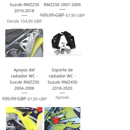
Suzuki RMZ250
RMZ250 2007-2009
2010-2018
Precio
109,99 GBP
Precio de oferta
67,99 GBP
Precio de oferta
Desde
104,99 GBP
Apoyos del
Soporte de
radiador WC -
radiador WC -
Suzuki RMZ250
Suzuki RMZ450
2004-2006
2018-2020
Agotado
Precio
109,99 GBP
Precio de oferta
67,99 GBP