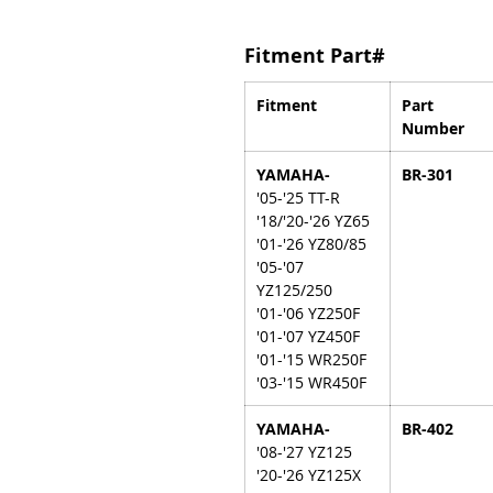
Fitment Part#
Fitment
Part
Number
YAMAHA-
BR-301
'05-'25 TT-R
'18/'20-'26 YZ65
'01-'26 YZ80/85
'05-'07
YZ125/250
'01-'06 YZ250F
'01-'07 YZ450F
'01-'15 WR250F
'03-'15 WR450F
YAMAHA-
BR-402
'08-'27 YZ125
'20-'26 YZ125X