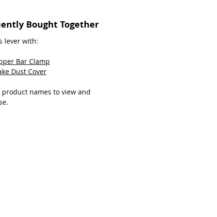
ently Bought Together
s lever with:
ipper Bar Clamp
ake Dust Cover
e product names to view and
se.