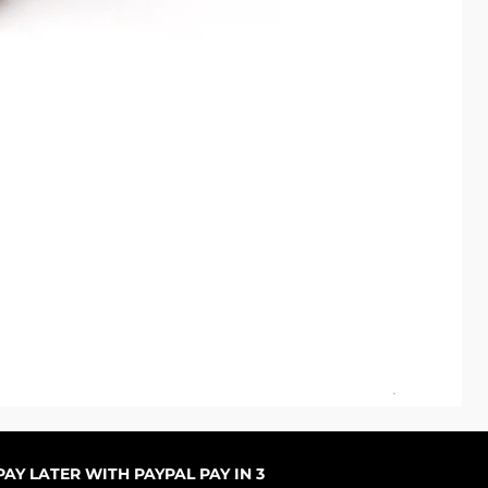
Pal
Pre
De
AY LATER WITH PAYPAL PAY IN 3