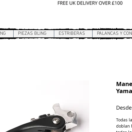
Sign In / Register
ING
PIEZAS BLING
ESTRIBERAS
PALANCAS Y CO
Manet
Yama
Desd
Todas l
doblan 