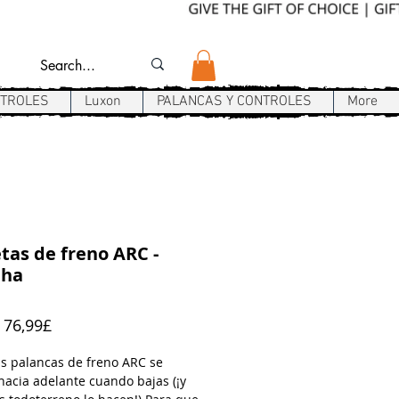
NTROLES
Luxon
PALANCAS Y CONTROLES
More
as de freno ARC -
ha
Precio
e
76,99£
de
oferta
as palancas de freno ARC se
hacia adelante cuando bajas (¡y