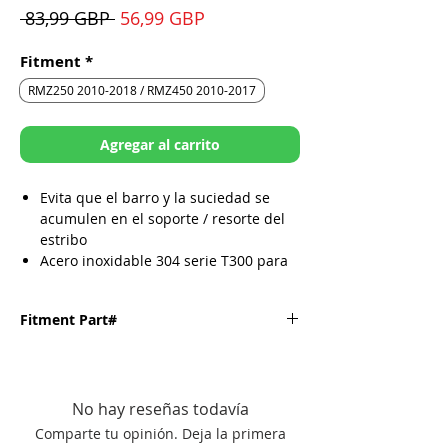
Precio
Precio
 83,99 GBP 
56,99 GBP
de
oferta
Fitment
*
RMZ250 2010-2018 / RMZ450 2010-2017
Agregar al carrito
Evita que el barro y la suciedad se
acumulen en el soporte / resorte del
estribo
Acero inoxidable 304 serie T300 para
mayor durabilidad
Diseño de una pieza soldada TIG para
Fitment Part#
mayor resistencia
Ajuste personalizado para cada marca
/ modelo
Fitment
Part
Diseño atornillado para una fácil
Number
instalación
No hay reseñas todavía
Fabricado en los Estados Unidos
SUZUKI-
20-340
Comparte tu opinión. Deja la primera