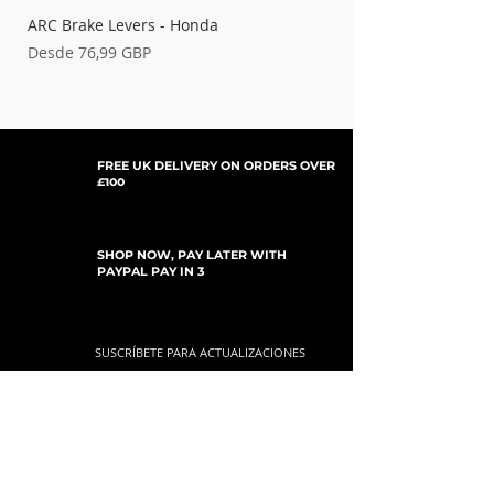
ARC Brake Levers - Honda
Palancas de embrague
Precio de oferta
Precio de oferta
Desde
76,99 GBP
Desde
FREE UK DELIVERY ON ORDERS OVER
£100
SHOP NOW, PAY LATER WITH
PAYPAL PAY IN 3
SUSCRÍBETE PARA ACTUALIZACIONES
For Updates, Special Offers, New Products,
Discount Codes and much more...
Enviar