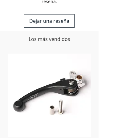
'10-'17 RMZ250,
reseña.
'10-'17 RMZ450
Dejar una reseña
Los más vendidos