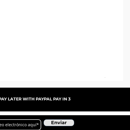
Pal
Pre
De
AY LATER WITH PAYPAL PAY IN 3
Enviar