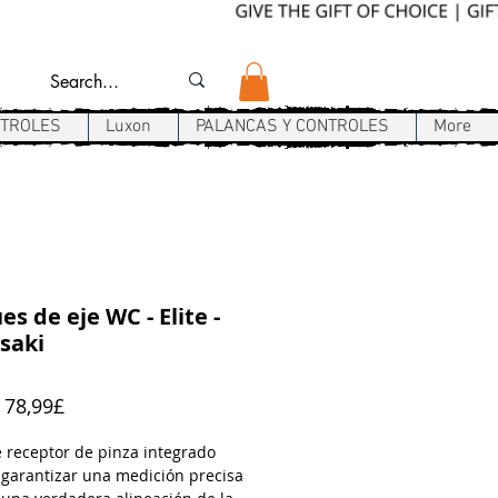
NTROLES
Luxon
PALANCAS Y CONTROLES
More
es de eje WC - Elite -
saki
Precio
e
78,99£
de
oferta
e receptor de pinza integrado
 garantizar una medición precisa