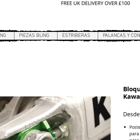
Sign In / Register
ING
PIEZAS BLING
ESTRIBERAS
PALANCAS Y CO
Bloqu
Kawa
Desd
Post
para