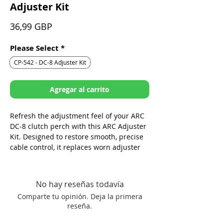
Adjuster Kit
Precio
36,99 GBP
Please Select
*
CP-542 - DC-8 Adjuster Kit
Agregar al carrito
Refresh the adjustment feel of your ARC
DC‑8 clutch perch with this ARC Adjuster
Kit. Designed to restore smooth, precise
cable control, it replaces worn adjuster
components.
Includes:
No hay reseñas todavía
Adjuster wheel
Comparte tu opinión. Deja la primera
Adjuster boot
reseña.
Ball, spring and set screw