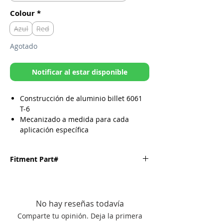
Colour
*
Azul
Red
Agotado
Notificar al estar disponible
Construcción de aluminio billet 6061
T-6
Mecanizado a medida para cada
aplicación específica
Disponible en anodizado azul o rojo
Fabricado en los Estados Unidos
Fitment Part#
Tenga en cuenta: Yamaha ATV YFZ450
2004-2009 (NO SE ADAPTA A 2009 Y
DESPUÉS YFZ450R / X)
Fitment
Part#
No hay reseñas todavía
HONDA
21-810
ATV-
(Blue)
Comparte tu opinión. Deja la primera