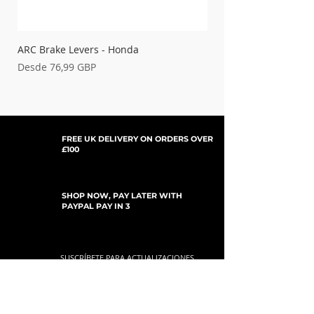
ARC Brake Levers - Honda
Palancas de embrague
Precio de oferta
Precio de oferta
Desde
76,99 GBP
Desde
FREE UK DELIVERY ON ORDERS OVER
£100
SHOP NOW, PAY LATER WITH
PAYPAL PAY IN 3
SUSCRÍBETE PARA ACTUALIZACIONES
For Updates, Special Offers, New Products,
Discount Codes and much more...