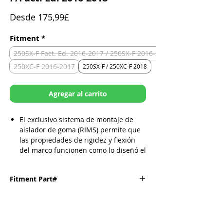
Precio
Desde
175,99£
de
oferta
Fitment
*
250SX-F Fact. Ed. 2016-2017 / 250SX-F 2016-2017
250XC-F 2016-2017
250SX-F / 250XC-F 2018
Agregar al carrito
El exclusivo sistema de montaje de
aislador de goma (RIMS) permite que
las propiedades de rigidez y flexión
del marco funcionen como lo diseñó el
OEM
Protección de caja integrada con
Fitment Part#
parachoques de impacto
CNC y formado de aluminio
aeronáutico 6061 T-6
Fitment
Part#
Ajuste específico para cada marca y