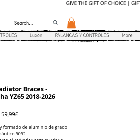
NTROLES
Luxon
PALANCAS Y CONTROLES
More
diator Braces -
ha YZ65 2018-2026
Precio
e
59,99£
de
oferta
y formado de aluminio de grado
náutico 5052