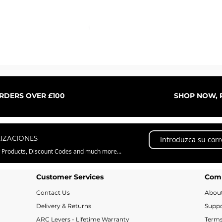
Vista rápida
ORDERS OVER £100
SHOP NOW, P
LIZACIONES
w Products, Discount Codes and much more...
Customer Services
Com
Contact Us
Abou
Delivery & Returns
Suppo
ARC Levers - Lifetime Warranty
Terms