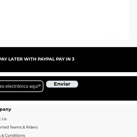
Pal
Pre
De
AY LATER WITH PAYPAL PAY IN 3
Enviar
pany
t Us
rted Teams & Riders
 & Conditions