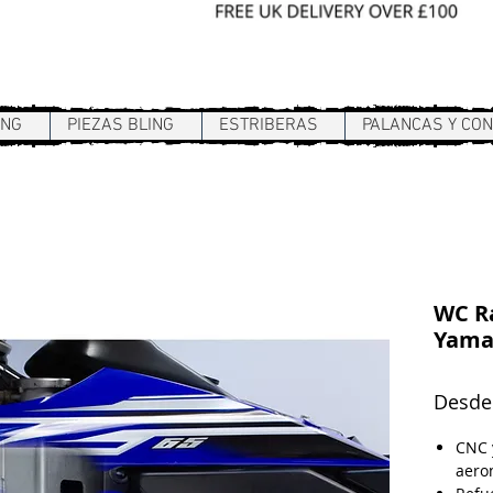
Sign In / Register
ING
PIEZAS BLING
ESTRIBERAS
PALANCAS Y CO
WC Ra
Yama
Desd
CNC 
aero