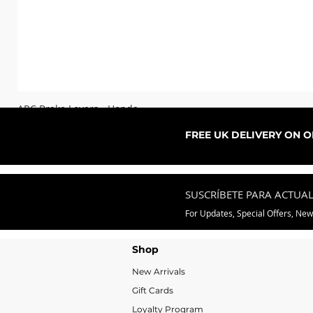
ARC Brake Levers - Honda
Precio de oferta
Desde
76,99 GBP
FREE UK DELIVERY ON 
SUSCRÍBETE PARA ACTUA
For Updates, Special Offers, Ne
Shop
New Arrivals
Gift Cards
Loyalty Program