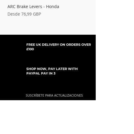
ARC Brake Levers - Honda
Palancas de embrague
Precio de oferta
Precio de oferta
Desde
76,99 GBP
Desde
FREE UK DELIVERY ON ORDERS OVER
£100
SHOP NOW, PAY LATER WITH
PAYPAL PAY IN 3
SUSCRÍBETE PARA ACTUALIZACIONES
For Updates, Special Offers, New Products,
Discount Codes and much more...
Enviar