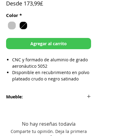
Precio
Desde
173,99£
de
Color
*
oferta
Agregar al carrito
CNC y formado de aluminio de grado
aeronáutico 5052
Disponible en recubrimiento en polvo
plateado crudo o negro satinado
Refuerza los radiadores para ayudar a
prevenir el costoso reemplazo del
Mueble:
radiador.
El sistema de soporte de palanquilla
Kawasaki KX250F 2017-2020
CNC incorpora aisladores de vibración
de goma
Ligero, ajuste personalizado, se coloca
No hay reseñas todavía
limpiamente detrás de las cubiertas
Comparte tu opinión. Deja la primera