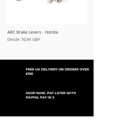
'00-'09 DRZ400S
'05-'09 DRZ400SM
21-725
Red
21-730
ARC Brake Levers - Honda
Palancas de embrague
Black
Precio de oferta
Precio de oferta
Desde
76,99 GBP
Desde
FREE UK DELIVERY ON ORDERS OVER
£100
SHOP NOW, PAY LATER WITH
PAYPAL PAY IN 3
SUSCRÍBETE PARA ACTUALIZACIONES
For Updates, Special Offers, New Products,
Discount Codes and much more...