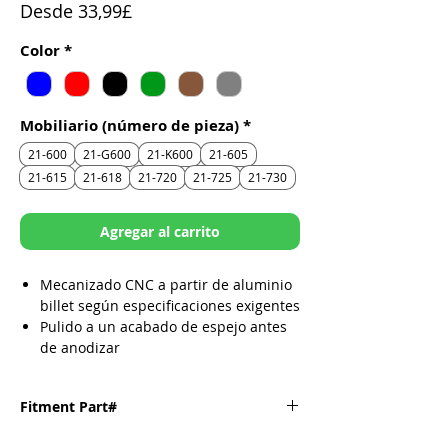
Precio
Desde
33,99£
de
Color
*
oferta
Mobiliario (número de pieza)
*
21-600
21-G600
21-K600
21-605
21-615
21-618
21-720
21-725
21-730
Agregar al carrito
Mecanizado CNC a partir de aluminio
billet según especificaciones exigentes
Pulido a un acabado de espejo antes
de anodizar
Logotipo grabado
Disponible en acabado anodizado
Fitment Part#
azul, rojo, negro o verde
Fabricado en los Estados Unidos