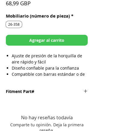
Precio
68,99 GBP
Mobiliario (número de pieza)
*
26-358
Agregar al carrito
Ajuste de presión de la horquilla de
aire rápido y fácil
Diseño confiable para la confianza
Compatible con barras estándar o de
gran tamaño
Funciona con montajes / posiciones de
Fitment Part#
barra OE y del mercado de accesorios
Instalación simple sin modificaciones
en minutos
Fitment
Part
Incluye junta tórica, grabado con láser
Number
y cabezal de aire mecanizado con CNC
No hay reseñas todavía
No se requieren adaptadores ni
Gas Gas
-
26-358
Comparte tu opinión. Deja la primera
mangueras especiales
'21-'26 MC125
reseña.