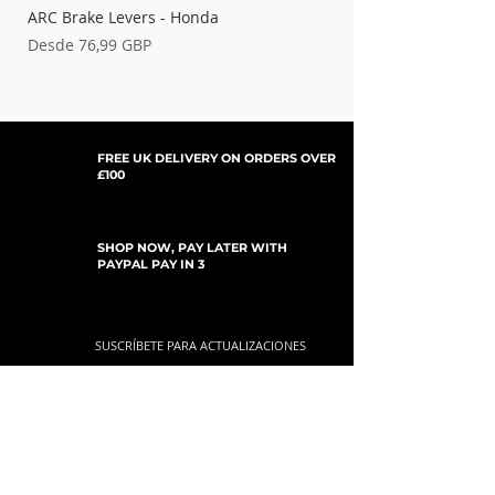
ARC Brake Levers - Honda
Palancas de embrague
Precio de oferta
Precio de oferta
Desde
76,99 GBP
Desde
FREE UK DELIVERY ON ORDERS OVER
£100
SHOP NOW, PAY LATER WITH
PAYPAL PAY IN 3
SUSCRÍBETE PARA ACTUALIZACIONES
For Updates, Special Offers, New Products,
Discount Codes and much more...
Enviar