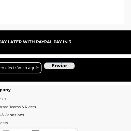
Pal
Pre
De
AY LATER WITH PAYPAL PAY IN 3
Enviar
pany
t Us
rted Teams & Riders
 & Conditions
ents