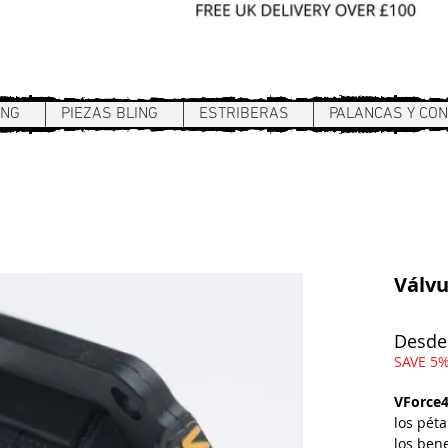
Sign In / Register
ING
PIEZAS BLING
ESTRIBERAS
PALANCAS Y CO
Válvu
Desd
SAVE 5%
VForce
los péta
los bene