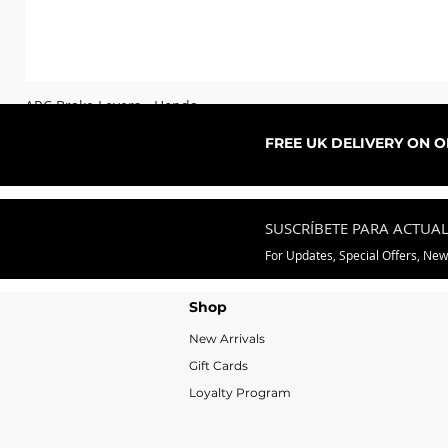
ARC Brake Levers - Honda
Precio de oferta
Desde
76,99 GBP
FREE UK DELIVERY ON 
SUSCRÍBETE PARA ACTUA
For Updates, Special Offers, Ne
Shop
New Arrivals
Gift Cards
Loyalty Program