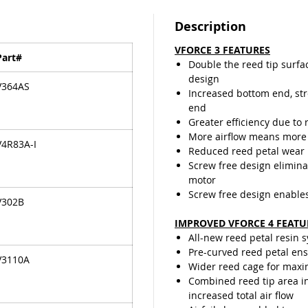
de super
pétalos 
Description
mitad de
VFORCE 3 FEATURES
normal, 
Part#
Double the reed tip surfa
Vforce3
design
compara
V364AS
Increased bottom end, st
end
Greater efficiency due to 
More airflow means more
V4R83A-I
Reduced reed petal wear
Screw free design elimina
motor
Screw free design enable
V302B
IMPROVED VFORCE 4 FEATU
All-new reed petal resin 
Pre-curved reed petal ensu
V3110A
Wider reed cage for maxi
Combined reed tip area in
increased total air flow