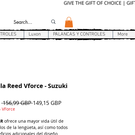
NTROLES
Luxon
PALANCAS Y CONTROLES
More
la Reed Vforce - Suzuki
Precio
Precio
e
 156,99 GBP 
149,15 GBP
de
 VForce
oferta
4R
ofrece una mayor vida útil de
los de la lengüeta, así como todos
ficios adicionales del diseño