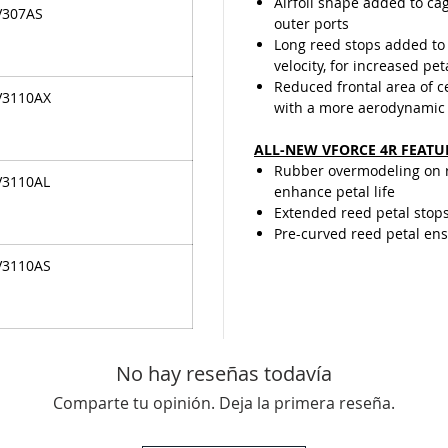
Airfoil shape added to cag
V307AS
outer ports
Long reed stops added to 
velocity, for increased pet
Reduced frontal area of 
V3110AX
with a more aerodynamic
ALL-NEW VFORCE 4R FEATU
Rubber overmodeling on re
V3110AL
enhance petal life
Extended reed petal stop
Pre-curved reed petal ensu
V3110AS
No hay reseñas todavía
Comparte tu opinión. Deja la primera reseña.