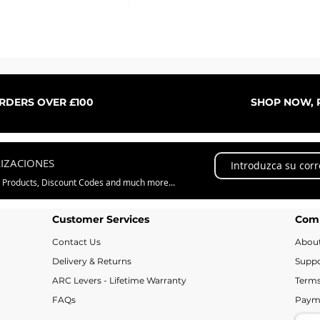
Vista rápida
ORDERS OVER £100
SHOP NOW, P
LIZACIONES
w Products, Discount Codes and much more...
Customer Services
Com
Contact Us
Abou
Delivery & Returns
Suppo
ARC Levers - Lifetime Warranty
Terms
FAQs
Paym