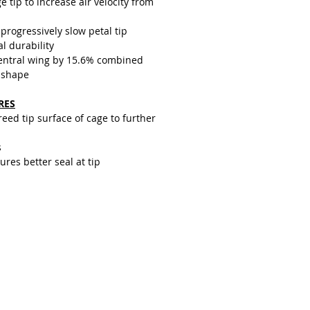
e tip to increase air velocity from
progressively slow petal tip
al durability
central wing by 15.6% combined
 shape
RES
ed tip surface of cage to further
s
res better seal at tip