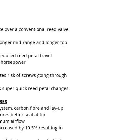
ficie de la punta y con los
que solo necesitan recorrer la
 la distancia de una pila única
el control de aire / combustible
ce over a conventional reed valve
 se mejora enormemente en
ción con el stock
ronger mid-range and longer top-
reduced reed petal travel
 horsepower
tes risk of screws going through
s super quick reed petal changes
RES
system, carbon fibre and lay-up
res better seal at tip
mum airflow
creased by 10.5% resulting in