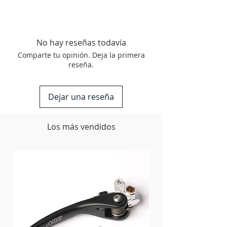
Fabricado en los Estados Unidos
Fitment
Part#
No hay reseñas todavía
HONDA
36-120
ATV-
Blue
Comparte tu opinión. Deja la primera
TRX 300/400/
reseña.
450/700
36-125
Red
Dejar una reseña
36-126
Black
Los más vendidos