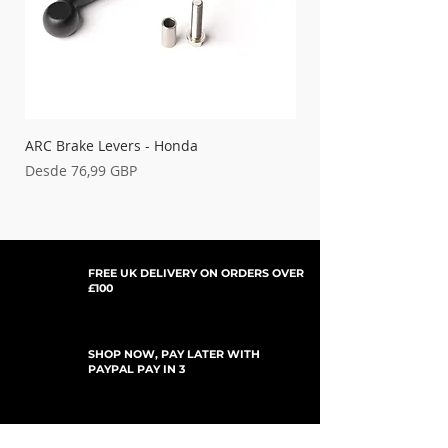
ARC Brake Levers - Honda
Palancas de embrague
Precio de oferta
Precio de oferta
Desde
76,99 GBP
Desde
FREE UK DELIVERY ON ORDERS OVER
£100
SHOP NOW, PAY LATER WITH
PAYPAL PAY IN 3
SUSCRÍBETE PARA ACTUALIZACIONES