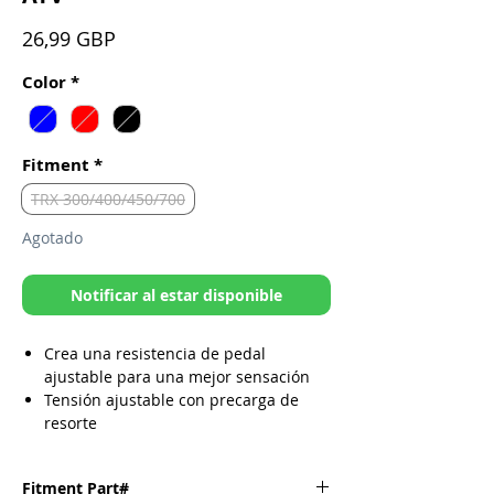
Precio
26,99 GBP
Color
*
Fitment
*
TRX 300/400/450/700
Agotado
Notificar al estar disponible
Crea una resistencia de pedal
ajustable para una mejor sensación
Tensión ajustable con precarga de
resorte
Elimina el engorroso resorte de
retorno OEM
Fitment Part#
Anodizado en azul, rojo o negro