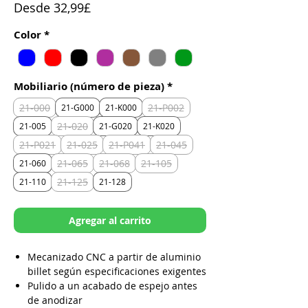
Precio
Desde
32,99£
de
Color
*
oferta
Mobiliario (número de pieza)
*
21-000
21-P002
21-G000
21-K000
21-020
21-005
21-G020
21-K020
21-P021
21-025
21-P041
21-045
21-065
21-068
21-105
21-060
21-125
21-110
21-128
Agregar al carrito
Mecanizado CNC a partir de aluminio
billet según especificaciones exigentes
Pulido a un acabado de espejo antes
de anodizar