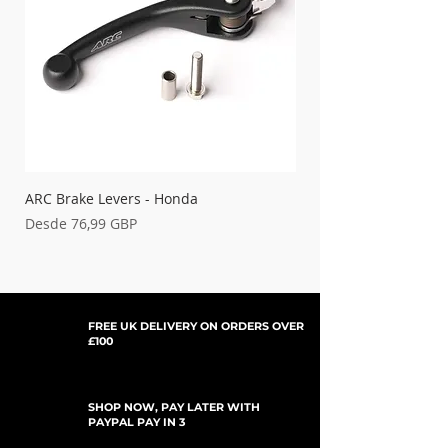
21-125
Black
21-128
Green
KAWASAKI-
21-000
'21-'26 KX250
Blue
'21-'26 KX250XC
'19-'23 KX450
21-G000
ARC Brake Levers - Honda
Palancas de embrague
'21-'23 KX450XC
Grey
Precio de oferta
Precio de oferta
Desde
76,99 GBP
Desde
'22-'23 KX450SR
21-K000
Kash
21-P002
FREE UK DELIVERY ON ORDERS OVER
Purple
£100
21-005
Red
SHOP NOW, PAY LATER WITH
PAYPAL PAY IN 3
21-105